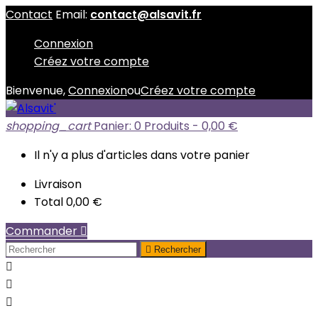
Contact
Email:
contact@alsavit.fr
Connexion
Créez votre compte
Bienvenue,
Connexion
ou
Créez votre compte
shopping_cart
Panier:
0
Produits - 0,00 €
Il n'y a plus d'articles dans votre panier
Livraison
Total
0,00 €
Commander


Rechercher


