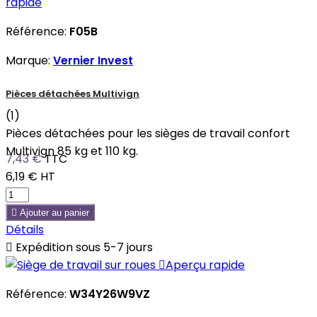
rapide
Référence:
F05B
Marque:
Vernier Invest
Pièces détachées Multivign
(1)
Pièces détachées pour les sièges de travail confort
Multivign 85 kg et 110 kg.
7,43 €
TTC
6,19 €
HT

Ajouter au panier
Détails

Expédition sous 5-7 jours

Aperçu rapide
Référence:
W34Y26W9VZ