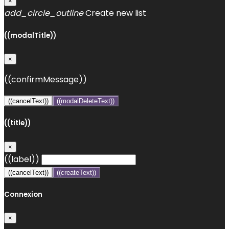
×
add_circle_outline
Create new list
((modalTitle))
×
((confirmMessage))
((cancelText))
((modalDeleteText))
((title))
×
((label))
((cancelText))
((createText))
Connexion
×