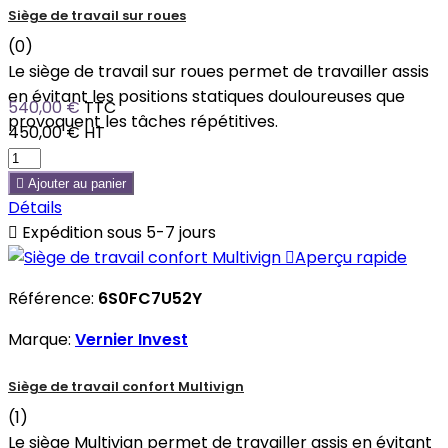
Siège de travail sur roues
(0)
Le siège de travail sur roues permet de travailler assis
en évitant les positions statiques douloureuses que
540,00 €
TTC
provoquent les tâches répétitives.
450,00 €
HT

Ajouter au panier
Détails

Expédition sous 5-7 jours

Aperçu rapide
Référence:
6S0FC7U52Y
Marque:
Vernier Invest
Siège de travail confort Multivign
(1)
Le siège Multivign permet de travailler assis en évitant