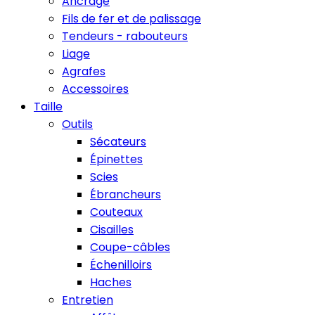
Ancrage
Fils de fer et de palissage
Tendeurs - rabouteurs
Liage
Agrafes
Accessoires
Taille
Outils
Sécateurs
Épinettes
Scies
Ébrancheurs
Couteaux
Cisailles
Coupe-câbles
Échenilloirs
Haches
Entretien