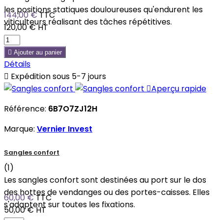
les positions statiques douloureuses qu'endurent les
144,00 €
TTC
viticulteurs réalisant des tâches répétitives.
120,00 €
HT

Ajouter au panier
Détails

Expédition sous 5-7 jours

Aperçu rapide
Référence:
6B7O7ZJ12H
Marque:
Vernier Invest
Sangles confort
(1)
Les sangles confort sont destinées au port sur le dos
des hottes de vendanges ou des portes-caisses. Elles
60,00 €
TTC
s'adaptent sur toutes les fixations.
50,00 €
HT