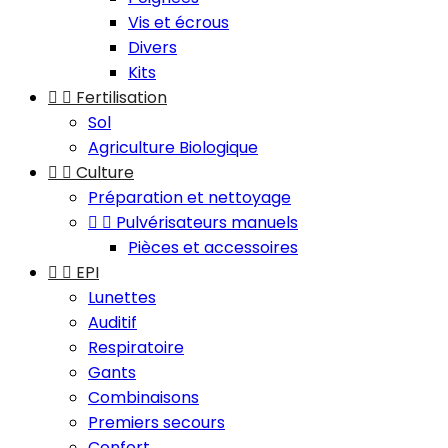
Vis et écrous
Divers
Kits


Fertilisation
Sol
Agriculture Biologique


Culture
Préparation et nettoyage


Pulvérisateurs manuels
Pièces et accessoires


EPI
Lunettes
Auditif
Respiratoire
Gants
Combinaisons
Premiers secours
Confort