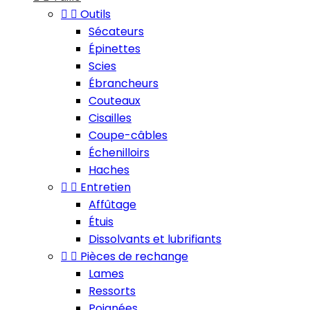


Outils
Sécateurs
Épinettes
Scies
Ébrancheurs
Couteaux
Cisailles
Coupe-câbles
Échenilloirs
Haches


Entretien
Affûtage
Étuis
Dissolvants et lubrifiants


Pièces de rechange
Lames
Ressorts
Poignées