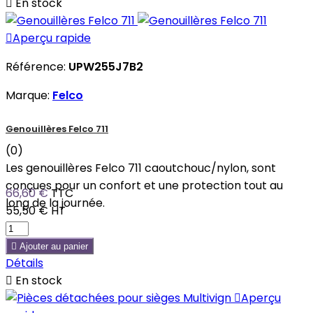

En stock

Aperçu rapide
Référence:
UPW255J7B2
Marque:
Felco
Genouillères Felco 711
(0)
Les genouillères Felco 711 caoutchouc/nylon, sont
conçues pour un confort et une protection tout au
66,60 €
TTC
long de la journée.
55,50 €
HT

Ajouter au panier
Détails

En stock

Aperçu