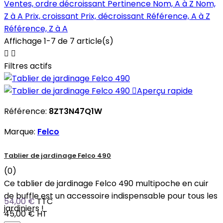
Ventes, ordre décroissant
Pertinence
Nom, A à Z
Nom,
Z à A
Prix, croissant
Prix, décroissant
Référence, A à Z
Référence, Z à A
Affichage 1-7 de 7 article(s)


Filtres actifs

Aperçu rapide
Référence:
8ZT3N47Q1W
Marque:
Felco
Tablier de jardinage Felco 490
(0)
Ce tablier de jardinage Felco 490 multipoche en cuir
de buffle est un accessoire indispensable pour tous les
54,00 €
TTC
jardiniers !
45,00 €
HT