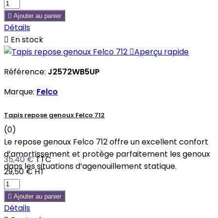

Ajouter au panier
Détails

En stock

Aperçu rapide
Référence:
J2572WB5UP
Marque:
Felco
Tapis repose genoux Felco 712
(0)
Le repose genoux Felco 712 offre un excellent confort
d’amortissement et protège parfaitement les genoux
35,40 €
TTC
dans les situations d’agenouillement statique.
29,50 €
HT

Ajouter au panier
Détails