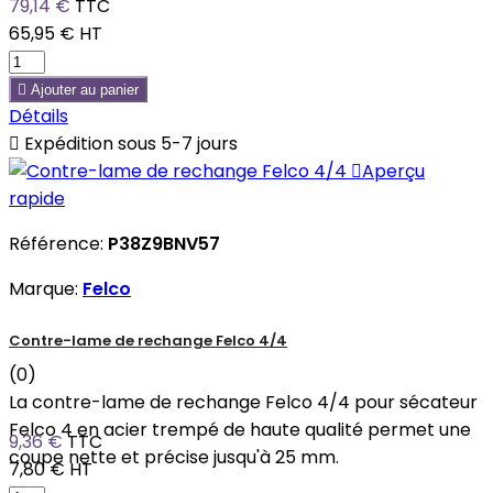
79,14 €
TTC
65,95 €
HT

Ajouter au panier
Détails

Expédition sous 5-7 jours

Aperçu
rapide
Référence:
P38Z9BNV57
Marque:
Felco
Contre-lame de rechange Felco 4/4
(0)
La contre-lame de rechange Felco 4/4 pour sécateur
Felco 4 en acier trempé de haute qualité permet une
9,36 €
TTC
coupe nette et précise jusqu'à 25 mm.
7,80 €
HT