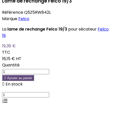
Lame de rechange Felco 19/3
Référence
Q5Z5RW842L
Marque
Felco
La
lame de rechange Felco 19/3
pour sécateur
Felco
19
.
19,38 €
TTC
16,15 €
HT
Quantité

Ajouter au panier

En stock