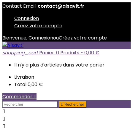
Contact
Email:
contact@alsavit.fr
Connexion
Créez votre compte
Bienvenue,
Connexion
ou
Créez votre compte
shopping_cart
Panier:
0
Produits - 0,00 €
Il n'y a plus d'articles dans votre panier
Livraison
Total
0,00 €
Commander


Rechercher


