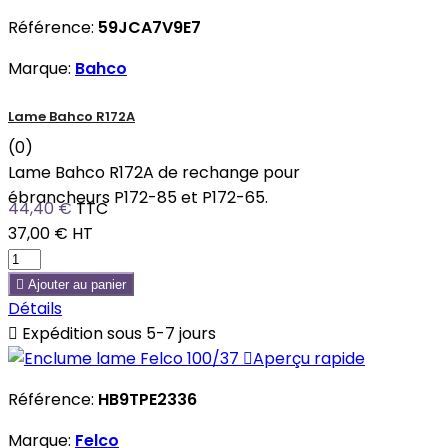
Référence:
59JCA7V9E7
Marque:
Bahco
Lame Bahco R172A
(0)
Lame Bahco R172A de rechange pour
ébrancheurs P172-85 et P172-65.
44,40 €
TTC
37,00 €
HT

Ajouter au panier
Détails

Expédition sous 5-7 jours

Aperçu rapide
Référence:
HB9TPE2336
Marque:
Felco