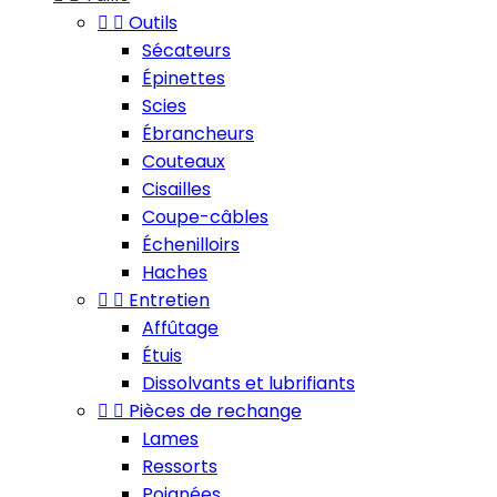


Outils
Sécateurs
Épinettes
Scies
Ébrancheurs
Couteaux
Cisailles
Coupe-câbles
Échenilloirs
Haches


Entretien
Affûtage
Étuis
Dissolvants et lubrifiants


Pièces de rechange
Lames
Ressorts
Poignées