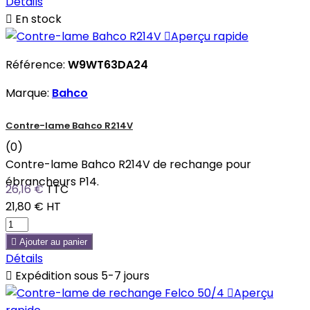
Détails

En stock

Aperçu rapide
Référence:
W9WT63DA24
Marque:
Bahco
Contre-lame Bahco R214V
(0)
Contre-lame Bahco R214V de rechange pour
ébrancheurs P14.
26,16 €
TTC
21,80 €
HT

Ajouter au panier
Détails

Expédition sous 5-7 jours

Aperçu