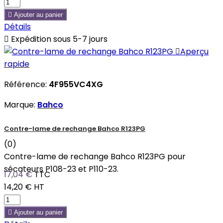

Ajouter au panier
Détails

Expédition sous 5-7 jours

Aperçu
rapide
Référence:
4F955VC4XG
Marque:
Bahco
Contre-lame de rechange Bahco R123PG
(0)
Contre-lame de rechange Bahco R123PG pour
sécateurs P108-23 et P110-23.
17,04 €
TTC
14,20 €
HT

Ajouter au panier