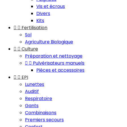
Vis et écrous
Divers
Kits


Fertilisation
Sol
Agriculture Biologique


Culture
Préparation et nettoyage


Pulvérisateurs manuels
Pièces et accessoires


EPI
Lunettes
Auditif
Respiratoire
Gants
Combinaisons
Premiers secours
Confort