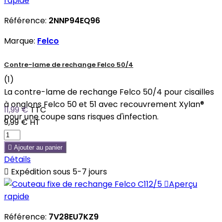
rapide
Référence:
2NNP94EQ96
Marque:
Felco
Contre-lame de rechange Felco 50/4
(1)
La contre-lame de rechange Felco 50/4 pour cisailles
à onglons Felco 50 et 51 avec recouvrement Xylan®
11,99 €
TTC
pour une coupe sans risques d'infection.
9,99 €
HT

Ajouter au panier
Détails

Expédition sous 5-7 jours

Aperçu
rapide
Référence:
7V28EU7KZ9