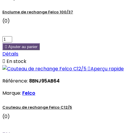
Enclume de rechange Felco 100/37
(0)

Ajouter au panier
Détails

En stock

Aperçu rapide
Référence:
8BNJ95AB64
Marque:
Felco
Couteau de rechange Felco C12/5
(0)