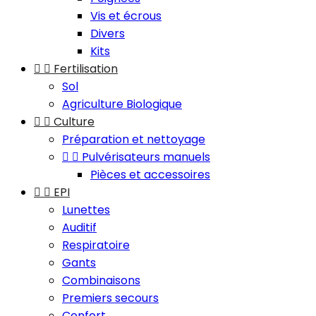
Vis et écrous
Divers
Kits


Fertilisation
Sol
Agriculture Biologique


Culture
Préparation et nettoyage


Pulvérisateurs manuels
Pièces et accessoires


EPI
Lunettes
Auditif
Respiratoire
Gants
Combinaisons
Premiers secours
Confort