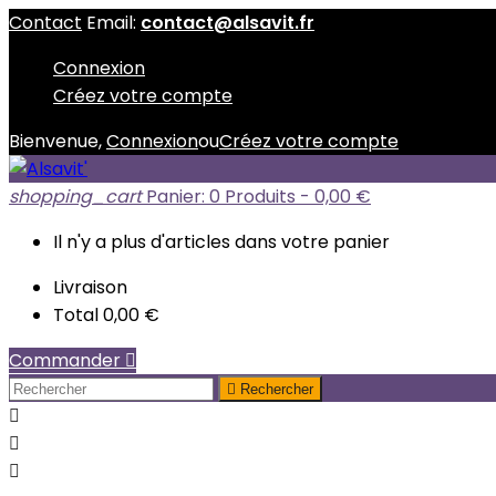
Contact
Email:
contact@alsavit.fr
Connexion
Créez votre compte
Bienvenue,
Connexion
ou
Créez votre compte
shopping_cart
Panier:
0
Produits - 0,00 €
Il n'y a plus d'articles dans votre panier
Livraison
Total
0,00 €
Commander


Rechercher


