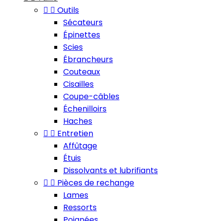


Outils
Sécateurs
Épinettes
Scies
Ébrancheurs
Couteaux
Cisailles
Coupe-câbles
Échenilloirs
Haches


Entretien
Affûtage
Étuis
Dissolvants et lubrifiants


Pièces de rechange
Lames
Ressorts
Poignées