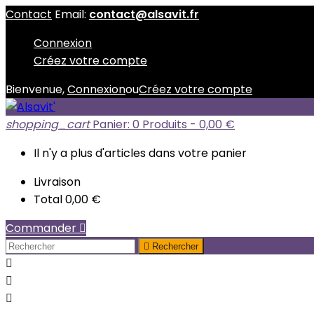
Contact
Email:
contact@alsavit.fr
Connexion
Créez votre compte
Bienvenue,
Connexion
ou
Créez votre compte
shopping_cart
Panier:
0
Produits - 0,00 €
Il n'y a plus d'articles dans votre panier
Livraison
Total
0,00 €
Commander


Rechercher


