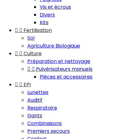
Vis et écrous
Divers
Kits


Fertilisation
Sol
Agriculture Biologique


Culture
Préparation et nettoyage


Pulvérisateurs manuels
Pièces et accessoires


EPI
Lunettes
Auditif
Respiratoire
Gants
Combinaisons
Premiers secours
Confort