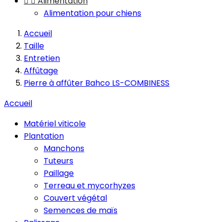


Alimentation
Alimentation pour chiens
Accueil
Taille
Entretien
Affûtage
Pierre à affûter Bahco LS-COMBINESS
Accueil
Matériel viticole
Plantation
Manchons
Tuteurs
Paillage
Terreau et mycorhyzes
Couvert végétal
Semences de maïs