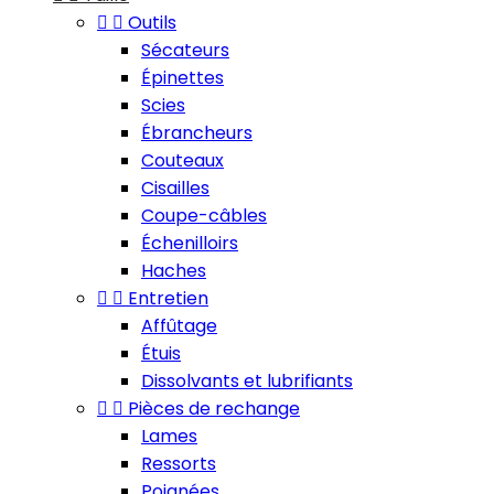


Outils
Sécateurs
Épinettes
Scies
Ébrancheurs
Couteaux
Cisailles
Coupe-câbles
Échenilloirs
Haches


Entretien
Affûtage
Étuis
Dissolvants et lubrifiants


Pièces de rechange
Lames
Ressorts
Poignées